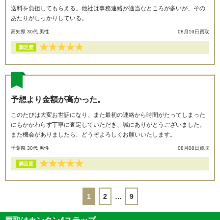
送料を負担してもらえる。他社は事務連絡が適当なところが多いが、その
あたりがしっかりしている。
高知県 30代 男性
08月19日買取
★
★
★
★
★
満足度
予想より金額が高かった。
このたびは大変お世話になり、また最初の連絡から時間がたってしまった
にもかかわらず丁寧に査定していただき、誠にありがとうございました。
また機会がありましたら、どうぞよろしくお願いいたします。
千葉県 30代 男性
08月08日買取
★
★
★
★
★
満足度
1
2
…
9