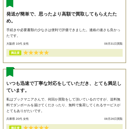
発送が簡単で、思ったより高額で買取してもらえたた
め。
手続きや必要書類の少なさは便利で評価できました。連絡の速さも良かっ
たです。
大阪府 10代 女性
08月31日買取
★
★
★
★
★
満足度
いつも迅速で丁寧な対応をしていただき、とても満足し
ています。
私はブックマニアさんで、何回か買取をして頂いているのですが、送料無
料でダンボールを届けてくださったり、無料で集荷してくれるサービスが
とてもありがたいです。
兵庫県 20代 女性
08月26日買取
★
★
★
★
★
満足度