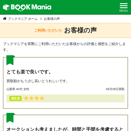
MENU
toggle
naviga
ブックマニア ホーム
お客様の声
お客様の声
ご利用いただいた
ブックマニアを実際にご利用いただいたお客様からの評価と感想をご紹介しま
す。
とても楽で良いです。
買取額がもう少し高いとうれしいです。
山梨県 40代 女性
09月08日買取
★
★
★
★
満足度
オークションも考えましたが、時間と手間を考慮すると